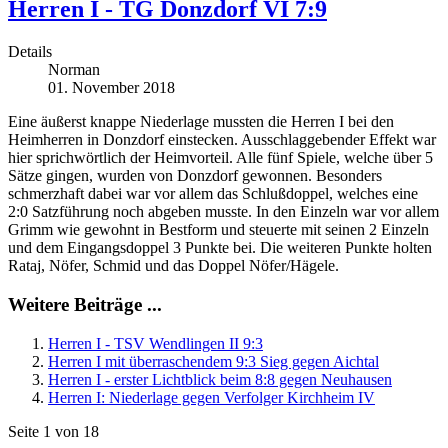
Herren I - TG Donzdorf VI 7:9
Details
Norman
01. November 2018
Eine äußerst knappe Niederlage mussten die Herren I bei den
Heimherren in Donzdorf einstecken. Ausschlaggebender Effekt war
hier sprichwörtlich der Heimvorteil. Alle fünf Spiele, welche über 5
Sätze gingen, wurden von Donzdorf gewonnen. Besonders
schmerzhaft dabei war vor allem das Schlußdoppel, welches eine
2:0 Satzführung noch abgeben musste. In den Einzeln war vor allem
Grimm wie gewohnt in Bestform und steuerte mit seinen 2 Einzeln
und dem Eingangsdoppel 3 Punkte bei. Die weiteren Punkte holten
Rataj, Nöfer, Schmid und das Doppel Nöfer/Hägele.
Weitere Beiträge ...
Herren I - TSV Wendlingen II 9:3
Herren I mit überraschendem 9:3 Sieg gegen Aichtal
Herren I - erster Lichtblick beim 8:8 gegen Neuhausen
Herren I: Niederlage gegen Verfolger Kirchheim IV
Seite 1 von 18