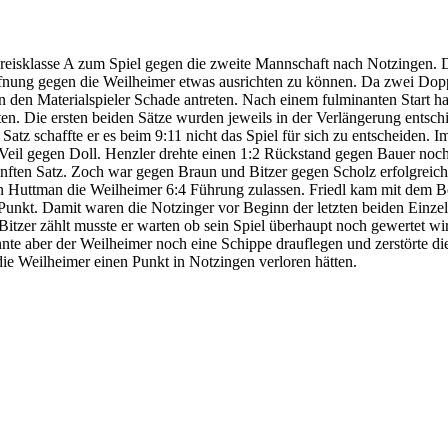
isklasse A zum Spiel gegen die zweite Mannschaft nach Notzingen. D
ffnung gegen die Weilheimer etwas ausrichten zu können. Da zwei Dopp
en den Materialspieler Schade antreten. Nach einem fulminanten Start 
n. Die ersten beiden Sätze wurden jeweils in der Verlängerung entschie
Satz schaffte er es beim 9:11 nicht das Spiel für sich zu entscheiden. I
or Veil gegen Doll. Henzler drehte einen 1:2 Rückstand gegen Bauer noc
ünften Satz. Zoch war gegen Braun und Bitzer gegen Scholz erfolgreich
n Huttman die Weilheimer 6:4 Führung zulassen. Friedl kam mit dem Be
m Punkt. Damit waren die Notzinger vor Beginn der letzten beiden Einze
itzer zählt musste er warten ob sein Spiel überhaupt noch gewertet wi
te aber der Weilheimer noch eine Schippe drauflegen und zerstörte di
s die Weilheimer einen Punkt in Notzingen verloren hätten.