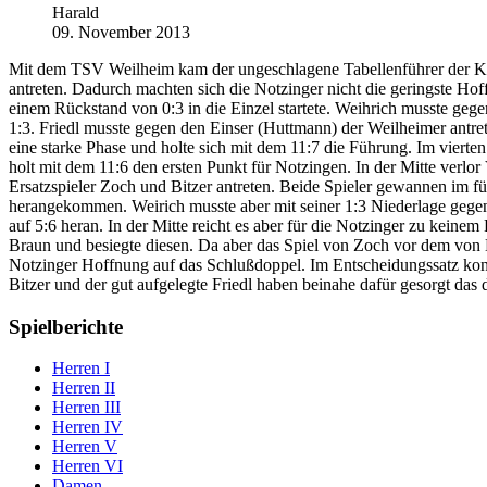
Harald
09. November 2013
Mit dem TSV Weilheim kam der ungeschlagene Tabellenführer der Kre
antreten. Dadurch machten sich die Notzinger nicht die geringste Ho
einem Rückstand von 0:3 in die Einzel startete. Weihrich musste geg
1:3. Friedl musste gegen den Einser (Huttmann) der Weilheimer antrete
eine starke Phase und holte sich mit dem 11:7 die Führung. Im vierten 
holt mit dem 11:6 den ersten Punkt für Notzingen. In der Mitte verl
Ersatzspieler Zoch und Bitzer antreten. Beide Spieler gewannen im f
herangekommen. Weirich musste aber mit seiner 1:3 Niederlage gege
auf 5:6 heran. In der Mitte reicht es aber für die Notzinger zu keine
Braun und besiegte diesen. Da aber das Spiel von Zoch vor dem von B
Notzinger Hoffnung auf das Schlußdoppel. Im Entscheidungssatz konn
Bitzer und der gut aufgelegte Friedl haben beinahe dafür gesorgt da
Spielberichte
Herren I
Herren II
Herren III
Herren IV
Herren V
Herren VI
Damen