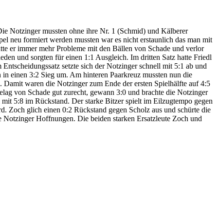
ie Notzinger mussten ohne ihre Nr. 1 (Schmid) und Kälberer
el neu formiert werden mussten war es nicht erstaunlich das man mit
hatte er immer mehr Probleme mit den Bällen von Schade und verlor
den und sorgten für einen 1:1 Ausgleich. Im dritten Satz hatte Friedl
m Entscheidungssatz setzte sich der Notzinger schnell mit 5:1 ab und
h in einen 3:2 Sieg um. Am hinteren Paarkreuz mussten nun die
. Damit waren die Notzinger zum Ende der ersten Spielhälfte auf 4:5
lag von Schade gut zurecht, gewann 3:0 und brachte die Notzinger
l mit 5:8 im Rückstand. Der starke Bitzer spielt im Eilzugtempo gegen
rd. Zoch glich einen 0:2 Rückstand gegen Scholz aus und schürte die
e Notzinger Hoffnungen. Die beiden starken Ersatzleute Zoch und